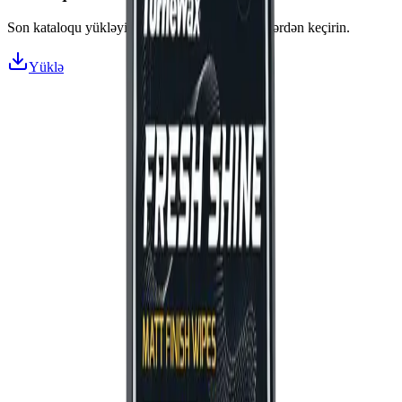
Son kataloqu yükləyin və bütün məhsulları nəzərdən keçirin.
Yüklə