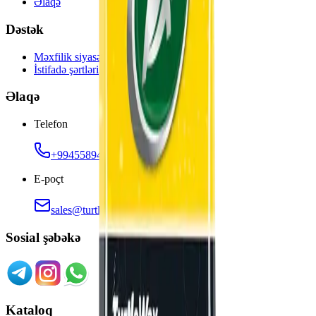
Əlaqə
Dəstək
Məxfilik siyasəti
İstifadə şərtləri
Əlaqə
Telefon
+994558944511
E-poçt
sales@turtlewax.az
Sosial şəbəkə
Kataloq