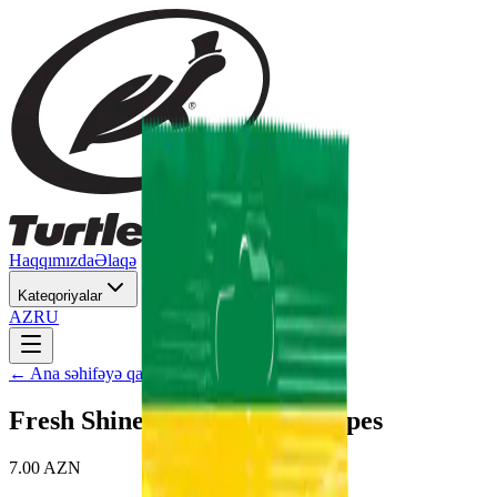
Haqqımızda
Əlaqə
Kateqoriyalar
AZ
RU
← Ana səhifəyə qayıt
Fresh Shine® Matt Finish Wipes
7.00 AZN