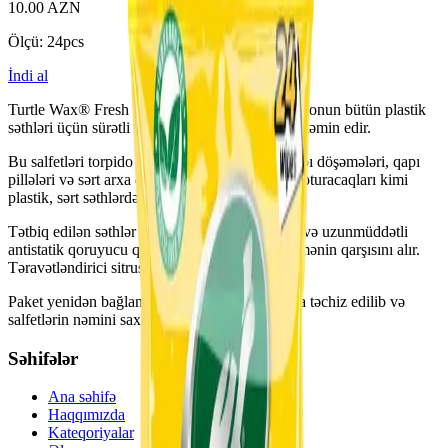
10.00 AZN
Ölçü
:
24pcs
İndi al
Turtle Wax® Fresh Shine Matt Finish Wipes salonun bütün plastik
səthləri üçün sürətli və rahat 1 addımlı təmizlik təmin edir.
Bu salfetləri torpido paneli, göstərici paneli, qapı döşəmələri, qapı
pillələri və sərt arxa dayaqlı sürücü və sərnişin oturacaqları kimi
plastik, sərt səthlərdə istifadə edə bilərsiniz.
Tətbiq edilən səthlər təbii mat effektlə quruyur və uzunmüddətli
antistatik qoruyucu qat sayəsində toz və kirlənmənin qarşısını alır.
Təravətləndirici sitrus ətri salona xoş hiss qatır.
Paket yenidən bağlana bilən qoruyucu klapanla təchiz edilib və
salfetlərin nəmini saxlayır.
Səhifələr
Ana səhifə
Haqqımızda
Kateqoriyalar